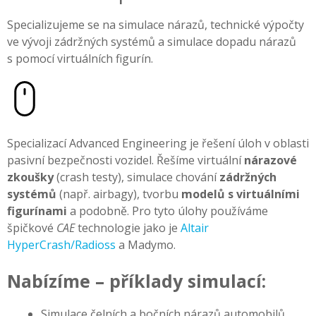
Specializujeme se na simulace nárazů, technické výpočty
ve vývoji zádržných systémů a simulace dopadu nárazů
s pomocí virtuálních figurín.
Specializací Advanced Engineering je řešení úloh v oblasti
pasivní bezpečnosti vozidel. Řešíme virtuální
nárazové
zkoušky
(crash testy), simulace chování
zádržných
systémů
(např. airbagy), tvorbu
modelů s virtuálními
figurínami
a podobně. Pro tyto úlohy používáme
špičkové
CAE
technologie jako je
Altair
HyperCrash/Radioss
a Madymo.
Nabízíme – příklady simulací:
Simulace čelních a bočních nárazů automobilů,