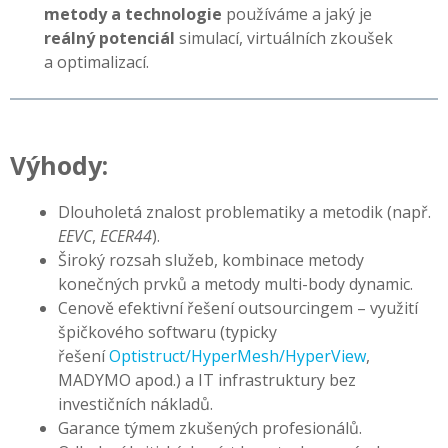
metody a technologie
používáme a jaký je
reálný potenciál
simulací, virtuálních zkoušek
a optimalizací.
Výhody:
Dlouholetá znalost problematiky a metodik (např.
EEVC
,
ECER44
).
Široký rozsah služeb, kombinace metody
konečných prvků a metody multi-body dynamic.
Cenově efektivní řešení outsourcingem – využití
špičkového softwaru (typicky
řešení
Optistruct/HyperMesh/HyperView
,
MADYMO apod.) a IT infrastruktury bez
investičních nákladů.
Garance týmem zkušených profesionálů.