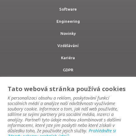
Software
Engineering
Novinky
Vzdělávání
Kariéra
GDPR
Tato webová stránka používá cookies
K personalizaci obsahu a reklam, poskytování funkcí
sociálních médií a analýze naší návštěvnosti využíváme
Altair Channel Partner
soubory cookie. Informace o tom, jak náš web používáte,
Jsme distribučním partnerem přední americké softwarové
sdílíme se svými partnery pro sociální média, inzerci a
analýzy. Partneři tyto údaje mohou zkombinovat s dalšími
a engineeringové společnosti Altair Engineering, Inc.
informacemi, které jste jim poskytli nebo které získali v
důsledku toho, že používáte jejich služby.
Prohlédněte si